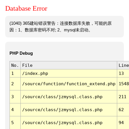
Database Error
(1040) 365建站错误警告：连接数据库失败，可能的原
因：1、数据库密码不对; 2、mysql未启动。
PHP Debug
No.
File
Line
1
/index.php
13
2
/source/function/function_extend.php
1548
3
/source/class/jzmysql.class.php
211
4
/source/class/jzmysql.class.php
62
5
/source/class/jzmysql.class.php
94