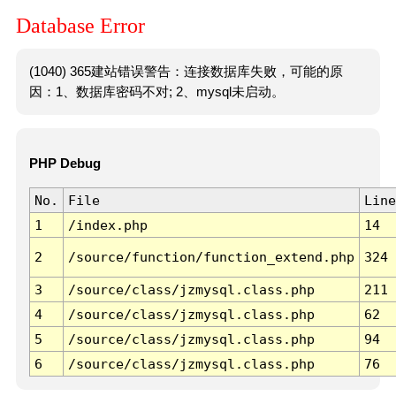
Database Error
(1040) 365建站错误警告：连接数据库失败，可能的原
因：1、数据库密码不对; 2、mysql未启动。
PHP Debug
No.
File
Line
1
/index.php
14
2
/source/function/function_extend.php
324
3
/source/class/jzmysql.class.php
211
4
/source/class/jzmysql.class.php
62
5
/source/class/jzmysql.class.php
94
6
/source/class/jzmysql.class.php
76