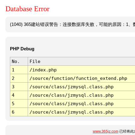
Database Error
(1040) 365建站错误警告：连接数据库失败，可能的原因：1、数
PHP Debug
No.
File
1
/index.php
2
/source/function/function_extend.php
3
/source/class/jzmysql.class.php
4
/source/class/jzmysql.class.php
5
/source/class/jzmysql.class.php
6
/source/class/jzmysql.class.php
www.365jz.com
已经将此