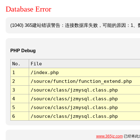
Database Error
(1040) 365建站错误警告：连接数据库失败，可能的原因：1、数
PHP Debug
No.
File
1
/index.php
2
/source/function/function_extend.php
3
/source/class/jzmysql.class.php
4
/source/class/jzmysql.class.php
5
/source/class/jzmysql.class.php
6
/source/class/jzmysql.class.php
www.365jz.com
已经将此