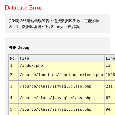
Database Error
(1040) 365建站错误警告：连接数据库失败，可能的原
因：1、数据库密码不对; 2、mysql未启动。
PHP Debug
No.
File
Line
1
/index.php
13
2
/source/function/function_extend.php
1548
3
/source/class/jzmysql.class.php
211
4
/source/class/jzmysql.class.php
62
5
/source/class/jzmysql.class.php
94