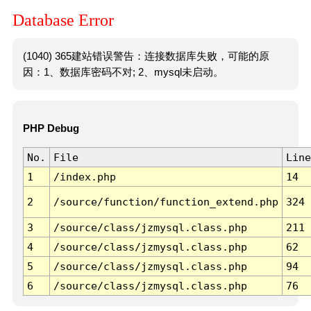
Database Error
(1040) 365建站错误警告：连接数据库失败，可能的原
因：1、数据库密码不对; 2、mysql未启动。
PHP Debug
No.
File
Line
1
/index.php
14
2
/source/function/function_extend.php
324
3
/source/class/jzmysql.class.php
211
4
/source/class/jzmysql.class.php
62
5
/source/class/jzmysql.class.php
94
6
/source/class/jzmysql.class.php
76