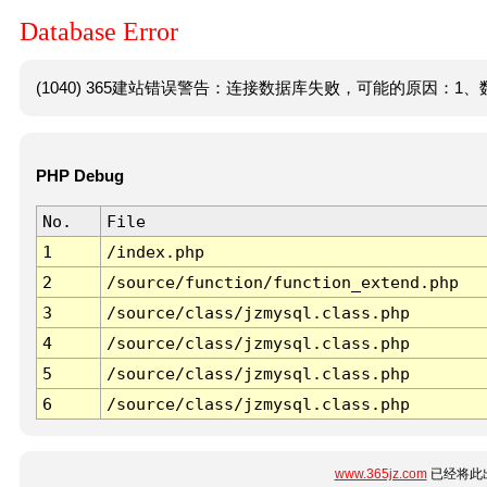
Database Error
(1040) 365建站错误警告：连接数据库失败，可能的原因：1、数
PHP Debug
No.
File
1
/index.php
2
/source/function/function_extend.php
3
/source/class/jzmysql.class.php
4
/source/class/jzmysql.class.php
5
/source/class/jzmysql.class.php
6
/source/class/jzmysql.class.php
www.365jz.com
已经将此