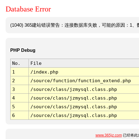
Database Error
(1040) 365建站错误警告：连接数据库失败，可能的原因：1、数
PHP Debug
No.
File
1
/index.php
2
/source/function/function_extend.php
3
/source/class/jzmysql.class.php
4
/source/class/jzmysql.class.php
5
/source/class/jzmysql.class.php
6
/source/class/jzmysql.class.php
www.365jz.com
已经将此