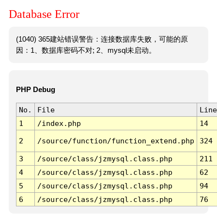
Database Error
(1040) 365建站错误警告：连接数据库失败，可能的原
因：1、数据库密码不对; 2、mysql未启动。
PHP Debug
No.
File
Line
1
/index.php
14
2
/source/function/function_extend.php
324
3
/source/class/jzmysql.class.php
211
4
/source/class/jzmysql.class.php
62
5
/source/class/jzmysql.class.php
94
6
/source/class/jzmysql.class.php
76