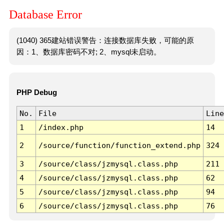
Database Error
(1040) 365建站错误警告：连接数据库失败，可能的原
因：1、数据库密码不对; 2、mysql未启动。
PHP Debug
No.
File
Line
1
/index.php
14
2
/source/function/function_extend.php
324
3
/source/class/jzmysql.class.php
211
4
/source/class/jzmysql.class.php
62
5
/source/class/jzmysql.class.php
94
6
/source/class/jzmysql.class.php
76