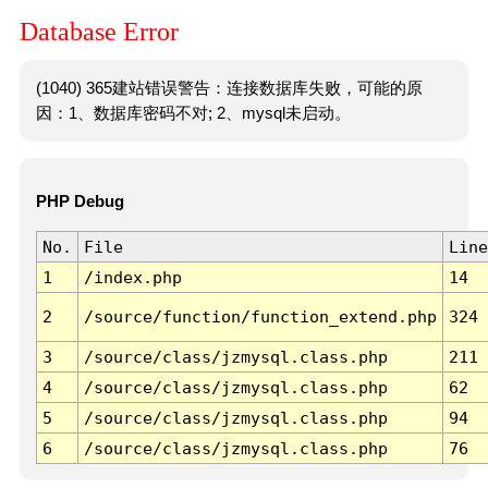
Database Error
(1040) 365建站错误警告：连接数据库失败，可能的原
因：1、数据库密码不对; 2、mysql未启动。
PHP Debug
No.
File
Line
1
/index.php
14
2
/source/function/function_extend.php
324
3
/source/class/jzmysql.class.php
211
4
/source/class/jzmysql.class.php
62
5
/source/class/jzmysql.class.php
94
6
/source/class/jzmysql.class.php
76