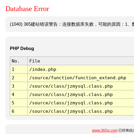
Database Error
(1040) 365建站错误警告：连接数据库失败，可能的原因：1、数
PHP Debug
No.
File
1
/index.php
2
/source/function/function_extend.php
3
/source/class/jzmysql.class.php
4
/source/class/jzmysql.class.php
5
/source/class/jzmysql.class.php
6
/source/class/jzmysql.class.php
www.365jz.com
已经将此