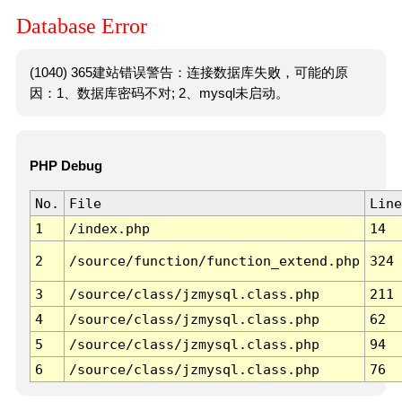
Database Error
(1040) 365建站错误警告：连接数据库失败，可能的原
因：1、数据库密码不对; 2、mysql未启动。
PHP Debug
No.
File
Line
1
/index.php
14
2
/source/function/function_extend.php
324
3
/source/class/jzmysql.class.php
211
4
/source/class/jzmysql.class.php
62
5
/source/class/jzmysql.class.php
94
6
/source/class/jzmysql.class.php
76