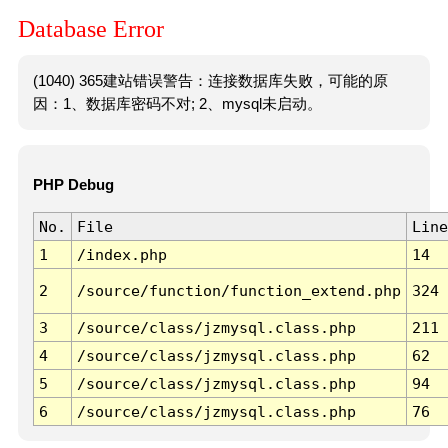
Database Error
(1040) 365建站错误警告：连接数据库失败，可能的原
因：1、数据库密码不对; 2、mysql未启动。
PHP Debug
No.
File
Line
1
/index.php
14
2
/source/function/function_extend.php
324
3
/source/class/jzmysql.class.php
211
4
/source/class/jzmysql.class.php
62
5
/source/class/jzmysql.class.php
94
6
/source/class/jzmysql.class.php
76