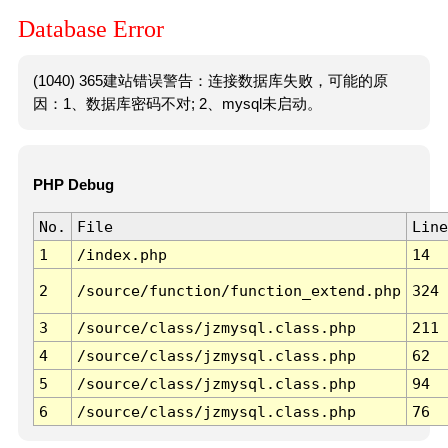
Database Error
(1040) 365建站错误警告：连接数据库失败，可能的原
因：1、数据库密码不对; 2、mysql未启动。
PHP Debug
No.
File
Line
1
/index.php
14
2
/source/function/function_extend.php
324
3
/source/class/jzmysql.class.php
211
4
/source/class/jzmysql.class.php
62
5
/source/class/jzmysql.class.php
94
6
/source/class/jzmysql.class.php
76