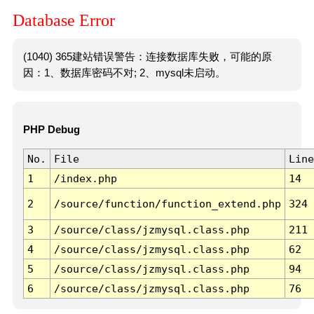
Database Error
(1040) 365建站错误警告：连接数据库失败，可能的原
因：1、数据库密码不对; 2、mysql未启动。
PHP Debug
No.
File
Line
1
/index.php
14
2
/source/function/function_extend.php
324
3
/source/class/jzmysql.class.php
211
4
/source/class/jzmysql.class.php
62
5
/source/class/jzmysql.class.php
94
6
/source/class/jzmysql.class.php
76